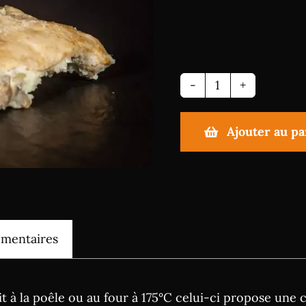
quantité
de
Ajouter au pa
Confit
de
canard
-
cuisses
émentaires
oit à la poêle ou au four à 175°C celui-ci propose un