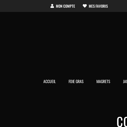
Passer
MON COMPTE
MES FAVORIS
au
contenu
ACCUEIL
FOIE GRAS
MAGRETS
JA
C