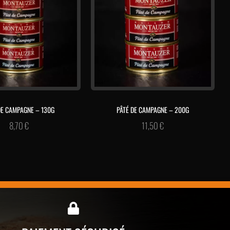
DE CAMPAGNE – 130G
PÂTÉ DE CAMPAGNE – 200G
8,70
€
11,50
€