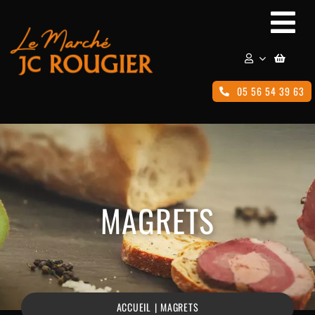
Passer
Togg
au
contenu
Navi
05 56 54 39 63
ACCUEIL
FOIE GRAS
MAGRETS
MAGRETS
JAMBONS
SAUCISSONS & CHORIZOS
ACCUEIL
MAGRETS